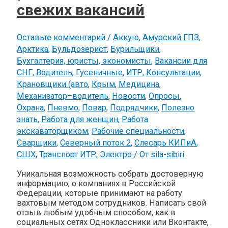
свежих вакансий
Оставьте комментарий
/
Аккую
,
Амурский ГПЗ
,
Арктика
,
Бульдозерист
,
Бурильщики
,
Бухгалтерия, юристы, экономисты
,
Вакансии для
СНГ
,
Водитель
,
Гусеничные
,
ИТР
,
Консультации
,
Крановщики (авто
,
Крым
,
Медицина
,
Механизатор–водитель
,
Новости
,
Опросы
,
Охрана
,
Пневмо
,
Повар
,
Подрядчики
,
Полезно
знать
,
Работа для женщин
,
Работа
экскаваторщиком
,
Рабочие специальности
,
Сварщики
,
Северный поток 2
,
Слесарь КИПиА
,
СШХ
,
Транспорт ИТР
,
Электро
/ От
sila-sibiri
Уникальная возможность собрать достоверную
информацию, о компаниях в Российской
Федерации, которые принимают на работу
вахтовым методом сотрудников. Написать свой
отзыв любым удобным способом, как в
социальных сетях Одноклассники или Вконтакте,