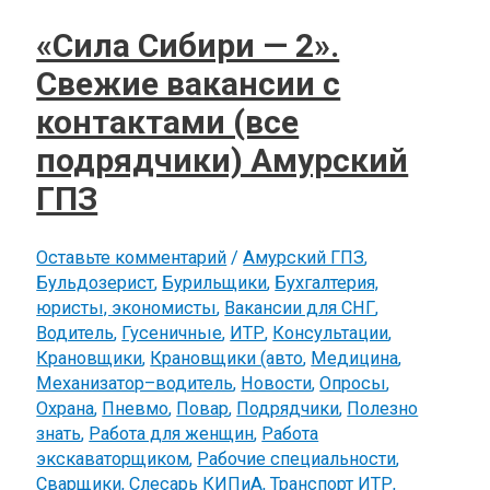
«Cила Сибири — 2».
Свежие вакансии с
контактами (все
подрядчики) Амурский
ГПЗ
Оставьте комментарий
/
Амурский ГПЗ
,
Бульдозерист
,
Бурильщики
,
Бухгалтерия,
юристы, экономисты
,
Вакансии для СНГ
,
Водитель
,
Гусеничные
,
ИТР
,
Консультации
,
Крановщики
,
Крановщики (авто
,
Медицина
,
Механизатор–водитель
,
Новости
,
Опросы
,
Охрана
,
Пневмо
,
Повар
,
Подрядчики
,
Полезно
знать
,
Работа для женщин
,
Работа
экскаваторщиком
,
Рабочие специальности
,
Сварщики
,
Слесарь КИПиА
,
Транспорт ИТР
,