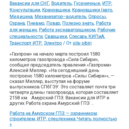
Вакансии для СНГ
,
Водитель
,
Гусеничные
,
ИТР
,
Консультации
,
Крановщики
,
Крановщики (авто
,
Медицина
,
Механизатор–водитель
,
Опросы
,
Охрана
,
Пневмо
,
Повар
,
Полезно знать
,
Работа
для женщин
,
Работа экскаваторщиком
,
Рабочие
специальности
,
Сварщики
,
Слесарь КИПиА
,
Транспорт ИТР
,
Электро
/ От
sila-sibiri
«Газпром» на начало марта построил 1580
километров газопровода «Сила Сибири»,
сообщил председатель правления «Газпрома»
Алексей Миллер. «На сегодняшний день
построено 1580 километров «Силы Сибири»», —
сказал Миллер, выступая на форуме
выпускников СПбГЭУ. Это составляет почти три
четверти длины газопровода, которая составляет
2158 км. Aмypcкий ГПЗ. Вакансии для ИТР и
других Работа охрана Амурский ГПЗ …
Работа на Амурском ГПЗ — охранником,
строителем, ИТР, спецтехника
Читать полностью
»