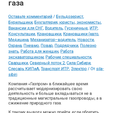
газа
Оставьте комментарий
/
Бульдозерист
,
Бурильщики
,
Бухгалтерия, юристы, экономисты
,
Вакансии для СНГ
,
Водитель
,
Гусеничные
,
ИТР
,
Консультации
,
Крановщики
,
Крановщики (авто
,
Медицина
,
Механизатор–водитель
,
Новости
,
Охрана
,
Пневмо
,
Повар
,
Подрядчики
,
Полезно
знать
,
Работа для женщин
,
Работа
экскаваторщиком
,
Рабочие специальности
,
Сварщики
,
Северный поток 2
,
Сила Сибири
,
Слесарь КИПиА
,
Транспорт ИТР
,
Электро
/ От
sila-
sibiri
Компания «Газпром» в ближайшее время
рассчитывает модернизировать свою
деятельность и больше вкладываться не в
традиционные магистральные газопроводы, а в
сжижение природного газа.
К такому выводу можно прийти, если обратить