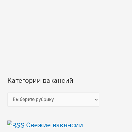
Категории вакансий
К
а
т
Свежие вакансии
е