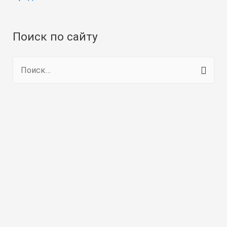
Поиск по сайту
Н
а
й
т
и
: