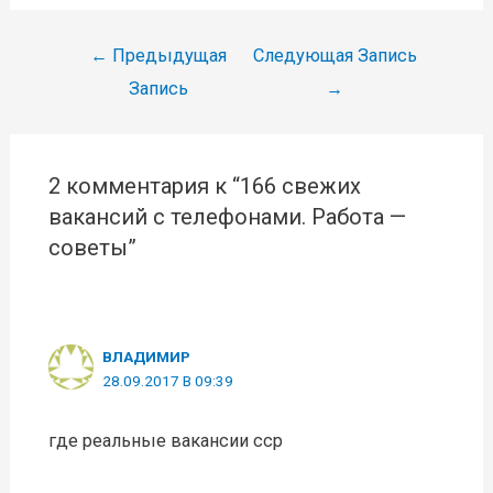
Навигация
←
Предыдущая
Следующая Запись
по
Запись
→
записям
2 комментария к “166 свежих
вакансий с телефонами. Работа —
советы”
ВЛАДИМИР
28.09.2017 В 09:39
где реальные вакансии сср