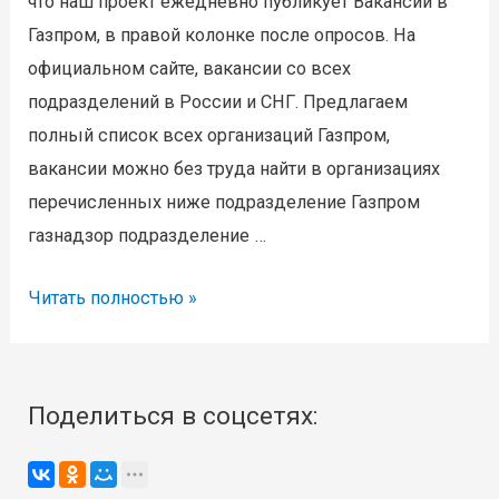
что наш проект ежедневно публикует Вакансии в
Газпром, в правой колонке после опросов. На
официальном сайте, вакансии со всех
подразделений в России и СНГ. Предлагаем
полный список всех организаций Газпром,
вакансии можно без труда найти в организациях
перечисленных ниже подразделение Газпром
газнадзор подразделение …
Вакансии
Читать полностью »
Газпром,
строительство
газопровод
Поделиться в соцсетях:
Сила
Сибири