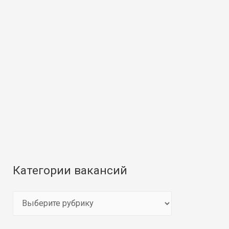
Категории вакансий
К
а