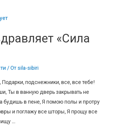
здравляет «Сила
ти
/ От
sila-sibiri
 Подарки, подснежники, все, все тебе!
ши, Ты в ванную дверь закрывать не
ка будишь в пене, Я помою полы и протру
овры и поглажу все шторы, Я прощу все
чищу …