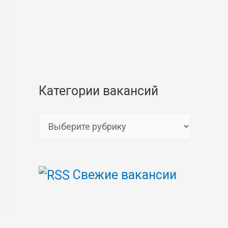
Категории вакансий
К
а
т
Свежие вакансии
е
г
о