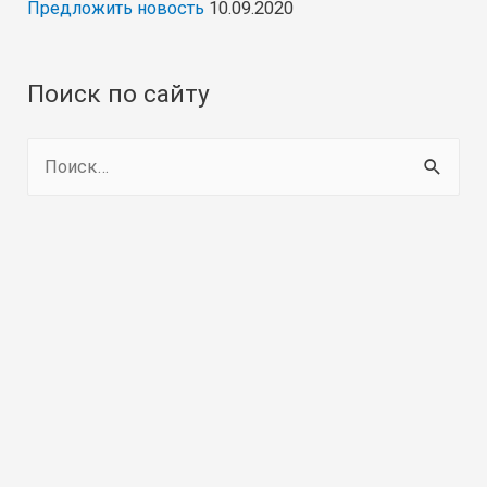
Предложить новость
10.09.2020
Поиск по сайту
Н
а
й
т
и
: