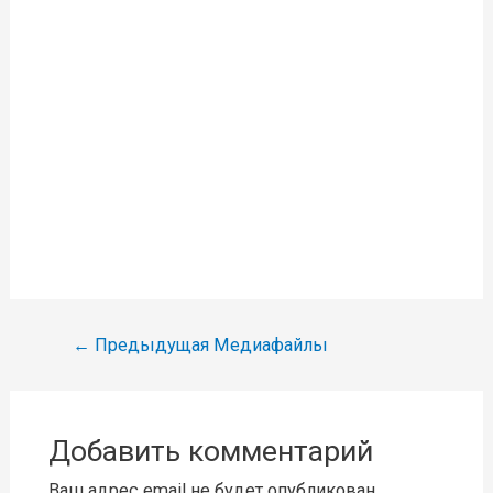
Навигация
←
Предыдущая Медиафайлы
по
записям
Добавить комментарий
Ваш адрес email не будет опубликован.