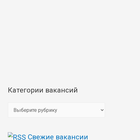
Категории вакансий
К
а
т
Свежие вакансии
е