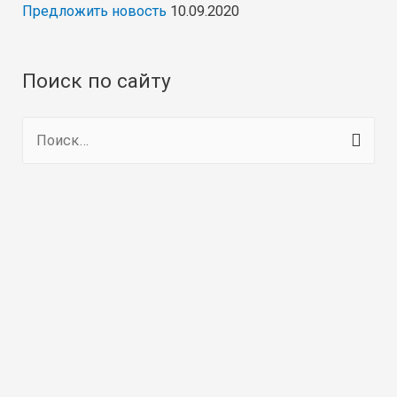
Предложить новость
10.09.2020
Поиск по сайту
Н
а
й
т
и
: