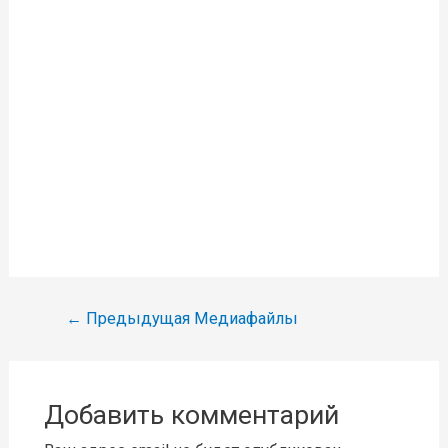
Навигация
←
Предыдущая Медиафайлы
по
записям
Добавить комментарий