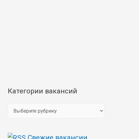
Категории вакансий
К
а
т
Свежие вакансии
е