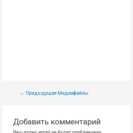
Навигация
←
Предыдущая Медиафайлы
по
записям
Добавить комментарий
Ваш адрес email не будет опубликован.