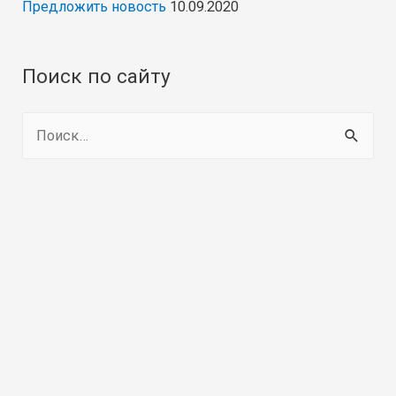
Предложить новость
10.09.2020
Поиск по сайту
Н
а
й
т
и
: