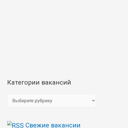
Категории вакансий
К
а
т
Свежие вакансии
е