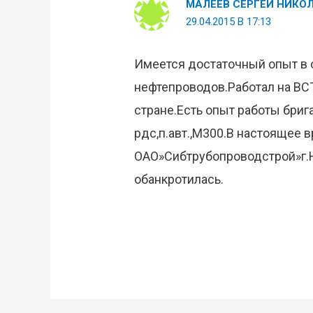
МАЛЕЕВ СЕРГЕЙ НИКО
29.04.2015 В 17:13
Имеется достаточный опыт в с
нефтепроводов.Работал на ВСТ
стране.Есть опыт работы бри
рдс,п.авт.,М300.В настоящее 
ОАО»Сибтрубопроводстрой»г.Н
обанкротилась.