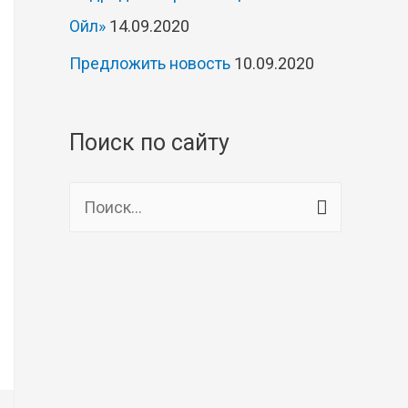
Ойл»
14.09.2020
Предложить новость
10.09.2020
Поиск по сайту
Н
а
й
т
и
: