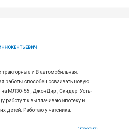
ИННОКЕНТЬЕВИЧ
се тракторные и B автомобильная.
мя работы способен осваивать новую
 на МЛ30-56 , ДжонДир , Скидер. Усть-
щу работу т.к выплачиваю ипотеку и
х детей. Работаю у чатсника.
Ответить