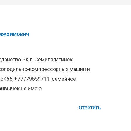
 ФАХИМОВИЧ
жданство РК г. Семипалатинск.
 холодильно-компрессорных машин и
33465, +77779659711. семейное
ривычек не имею.
Ответить