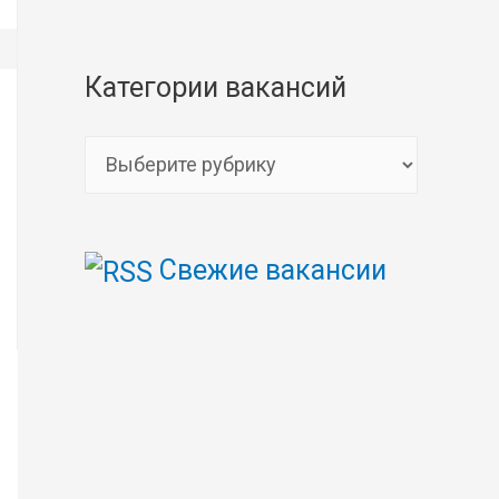
Категории вакансий
К
а
т
Свежие вакансии
е
г
о
р
и
и