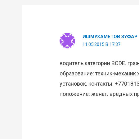
ИШМУХАМЕТОВ ЗУФАР
11.05.2015 В 17:37
водитель категории BCDE. гра
образование: техник-механик
установок. контакты: +770181
положение: женат. вредных п