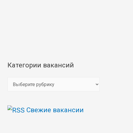
Категории вакансий
К
а
т
Свежие вакансии
е
г
о