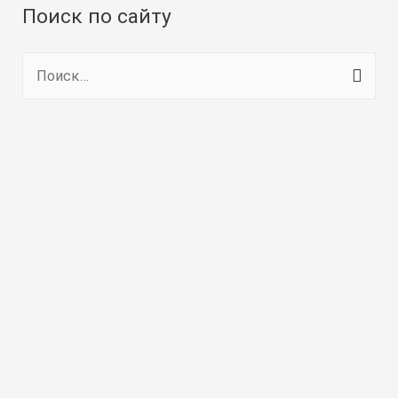
Поиск по сайту
Н
а
й
т
и
: