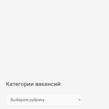
Категории вакансий
К
а