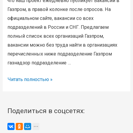
что наш проект ежедневно публикует Вакансии в
Газпром, в правой колонке после опросов. На
официальном сайте, вакансии со всех
подразделений в России и СНГ. Предлагаем
полный список всех организаций Газпром,
вакансии можно без труда найти в организациях
перечисленных ниже подразделение Газпром
газнадзор подразделение …
Вакансии
Читать полностью »
Газпром,
строительство
газопровод
Поделиться в соцсетях:
Сила
Сибири