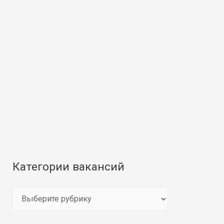
Категории вакансий
К
а