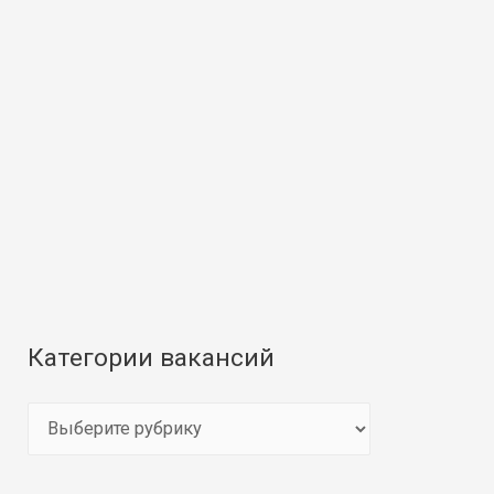
Категории вакансий
К
а
т