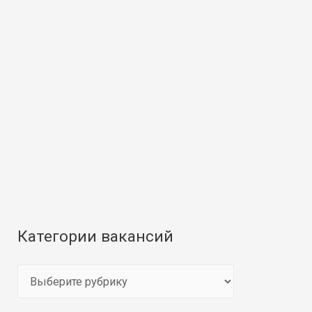
Категории вакансий
К
а