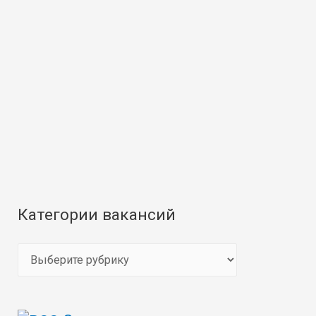
Категории вакансий
К
а
т