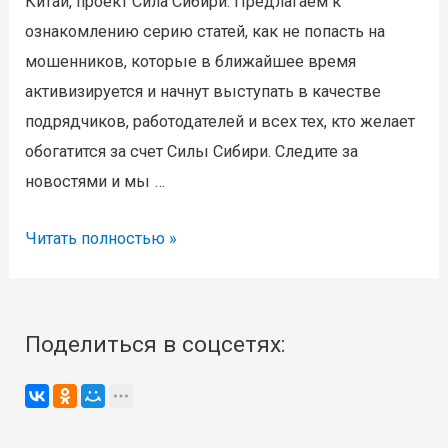
Китай, проект Сила Сибири. Предлагаем к
ознакомлению серию статей, как не попасть на
мошенников, которые в ближайшее время
активизируется и начнут выступать в качестве
подрядчиков, работодателей и всех тех, кто желает
обогатится за счет Силы Сибири. Следите за
новостями и мы …
Готовимся
Читать полностью »
к
лохотрону
с
Поделиться в соцсетях:
вакансиями
по
Силе
Сибири