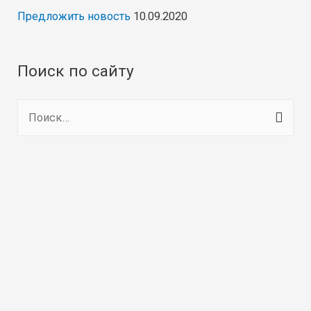
Предложить новость
10.09.2020
Поиск по сайту
Н
а
й
т
и
: