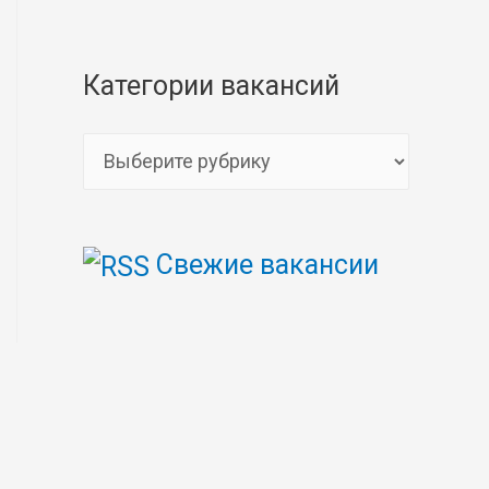
Категории вакансий
К
а
т
Свежие вакансии
е
г
о
р
и
и