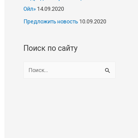
Ойл»
14.09.2020
Предложить новость
10.09.2020
Поиск по сайту
Н
а
й
т
и
: