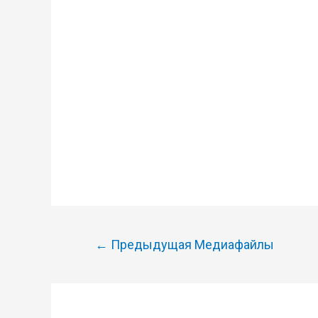
Навигация
←
Предыдущая Медиафайлы
по
записям