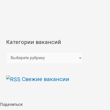
Категории вакансий
К
а
т
Свежие вакансии
е
г
о
р
Поделиться: