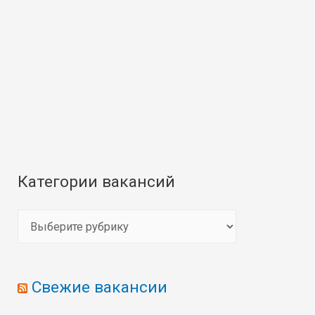
Категории вакансий
К
а
т
Свежие вакансии
е
г