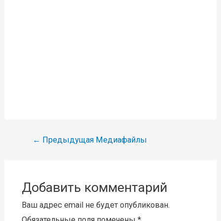
Навигация
←
Предыдущая Медиафайлы
по
записям
Добавить комментарий
Ваш адрес email не будет опубликован.
Обязательные поля помечены
*