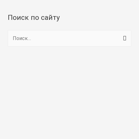
Поиск по сайту
Н
а
й
т
и
: