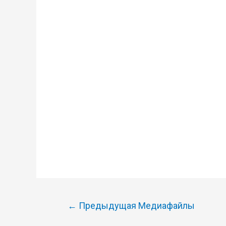
Навигация
←
Предыдущая Медиафайлы
по