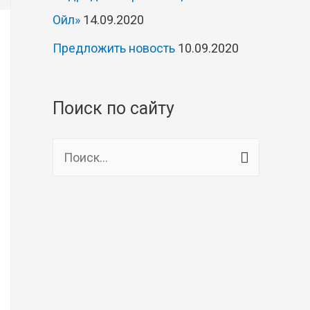
Ойл»
14.09.2020
Предложить новость
10.09.2020
Поиск по сайту
Н
а
й
т
и
: