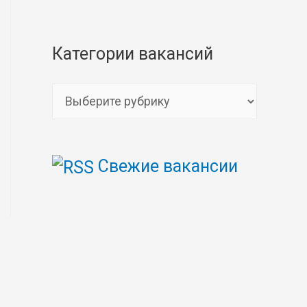
Категории вакансий
К
а
т
Свежие вакансии
е
г
о
р
и
и