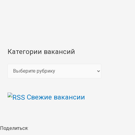
Категории вакансий
К
а
т
Свежие вакансии
е
г
о
р
Поделиться: