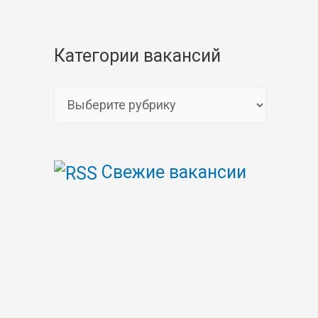
Категории вакансий
К
а
т
Свежие вакансии
е
г
о
р
и
и