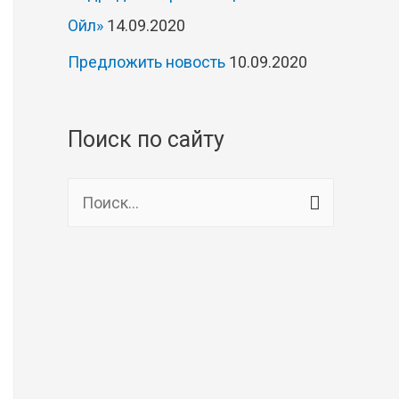
Ойл»
14.09.2020
Предложить новость
10.09.2020
Поиск по сайту
Н
а
й
т
и
: