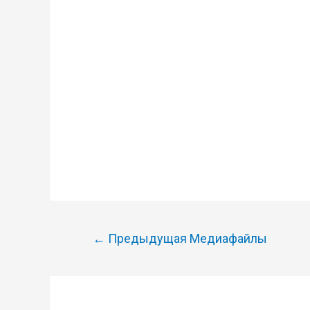
Навигация
←
Предыдущая Медиафайлы
по
записям