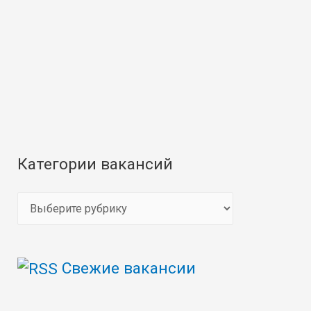
Категории вакансий
К
а
т
Свежие вакансии
е
г