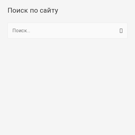
Поиск по сайту
Н
а
й
т
и
: