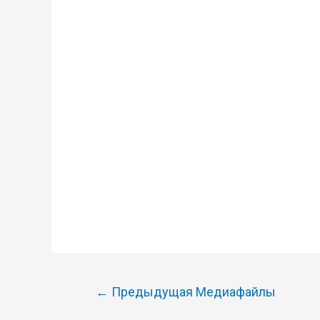
Навигация
←
Предыдущая Медиафайлы
по