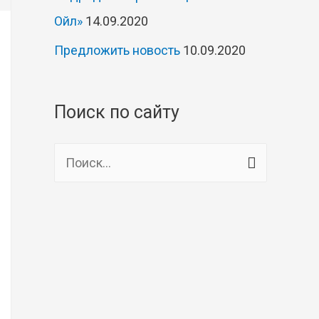
Ойл»
14.09.2020
Предложить новость
10.09.2020
Поиск по сайту
Н
а
й
т
и
: