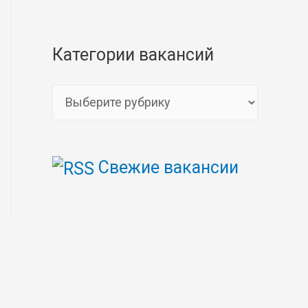
Категории вакансий
К
а
т
Свежие вакансии
е
г
о
р
и
и