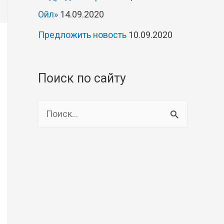
Ойл»
14.09.2020
Предложить новость
10.09.2020
Поиск по сайту
Н
а
й
т
и
: