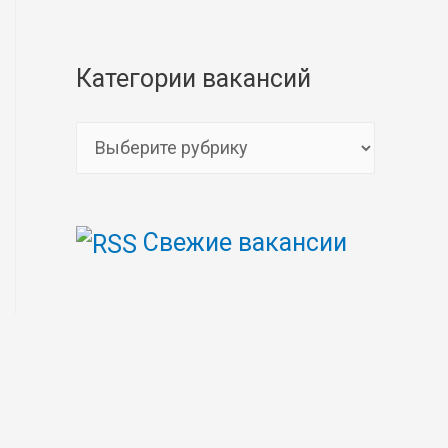
Категории вакансий
К
а
т
Свежие вакансии
е
г
о
р
и
и