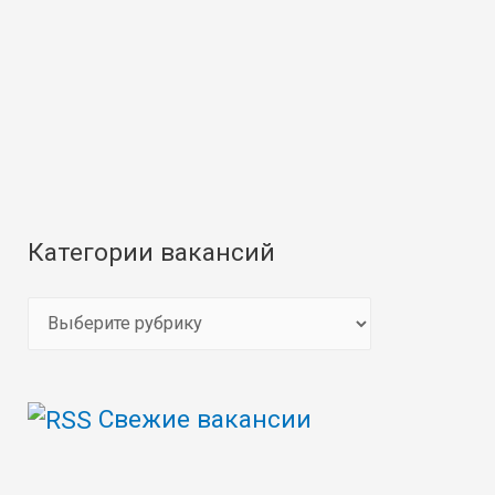
Категории вакансий
К
а
т
Свежие вакансии
е
г
о