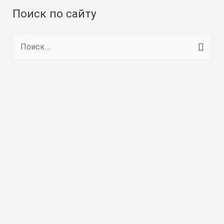
Поиск по сайту
Н
а
й
т
и
: