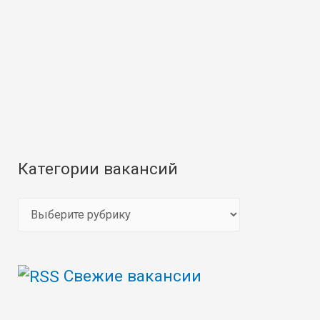
Категории вакансий
К
а
т
Свежие вакансии
е
г