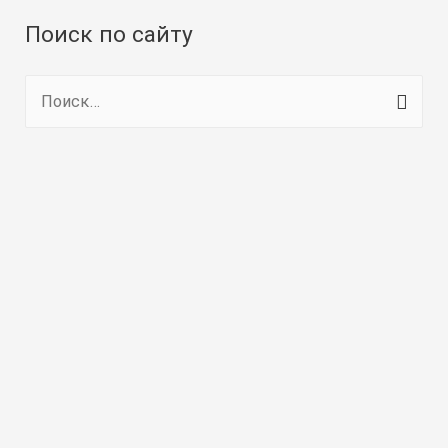
Поиск по сайту
Н
а
й
т
и
: