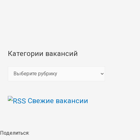
Категории вакансий
К
а
т
Свежие вакансии
е
г
о
р
Поделиться: