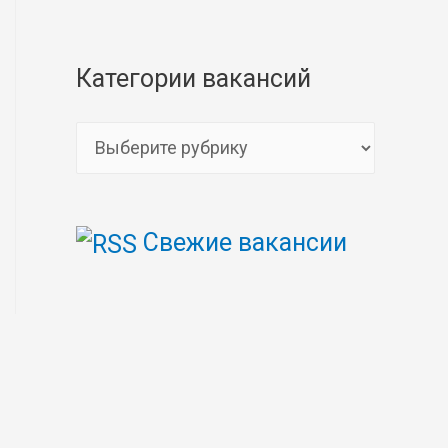
Категории вакансий
К
а
т
Свежие вакансии
е
г
о
р
и
и