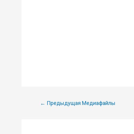
Навигация
←
Предыдущая Медиафайлы
по
записям