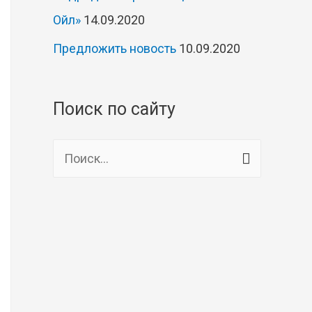
Ойл»
14.09.2020
Предложить новость
10.09.2020
Поиск по сайту
Н
а
й
т
и
: