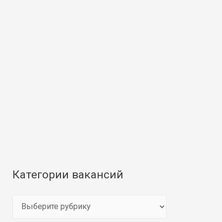
Категории вакансий
К
а