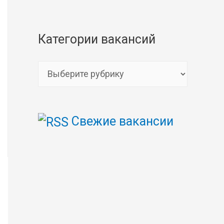
Категории вакансий
К
а
т
Свежие вакансии
е
г
о
р
и
и