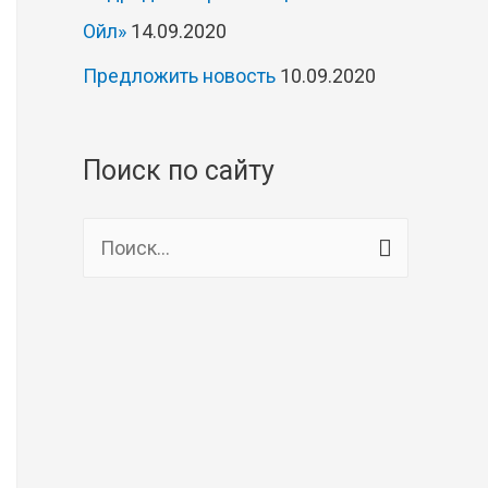
Ойл»
14.09.2020
Предложить новость
10.09.2020
Поиск по сайту
Н
а
й
т
и
: