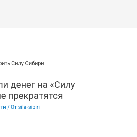
и денег на «Силу
не прекратятся
ти
/ От
sila-sibiri