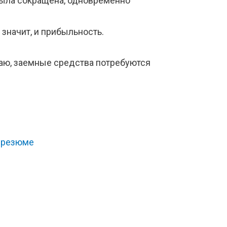
 была сокращена, одновременно
 значит, и прибыльность.
маю, заемные средства потребуются
ь резюме