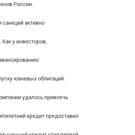
енов России.
я санкций активно
 Как у инвесторов,
о авансированию
пуску юаневых облигаций.
компании удалось привлечь
пятилетний кредит предоставил
. Нынешний кредит стал первой