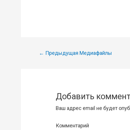
Навигация
←
Предыдущая Медиафайлы
по
записям
Добавить коммен
Ваш адрес email не будет опу
Комментарий