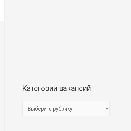
Категории вакансий
К
а
т