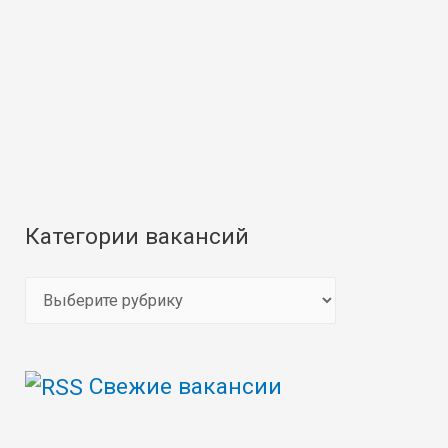
Категории вакансий
К
а
т
Свежие вакансии
е
г