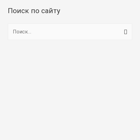
Поиск по сайту
Н
а
й
т
и
: