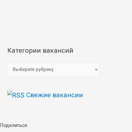
Категории вакансий
К
а
т
Свежие вакансии
е
г
о
р
Поделиться: