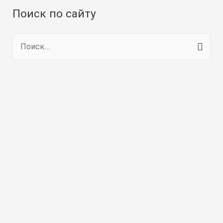
Поиск по сайту
Н
а
й
т
и
: