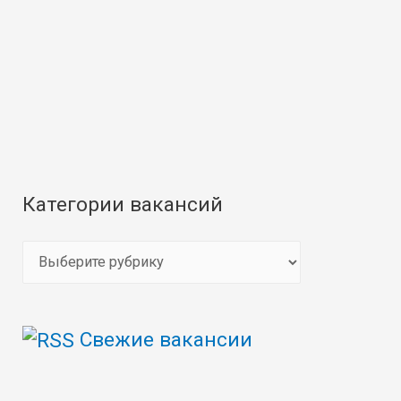
Категории вакансий
К
а
т
Свежие вакансии
е
г
о