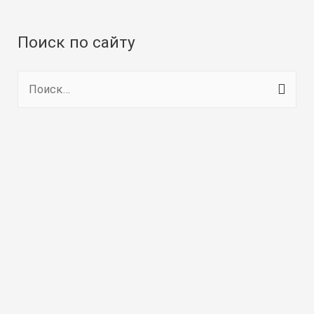
Поиск по сайту
Н
а
й
т
и
: