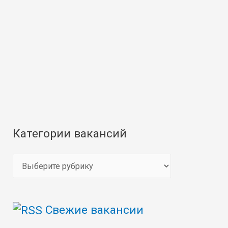
Категории вакансий
К
а
т
Свежие вакансии
е
г