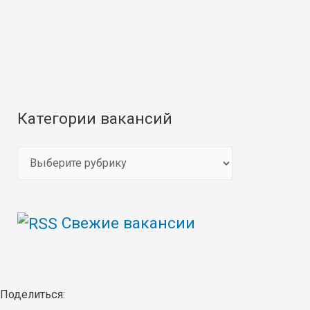
Категории вакансий
К
а
т
Свежие вакансии
е
г
о
р
Поделиться: