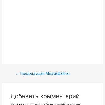
Навигация
←
Предыдущая Медиафайлы
по
записям
Добавить комментарий
Ваш адрес email не будет опубликован.