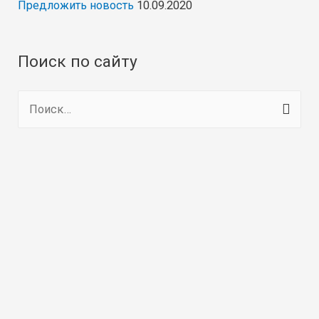
Предложить новость
10.09.2020
Поиск по сайту
Н
а
й
т
и
: