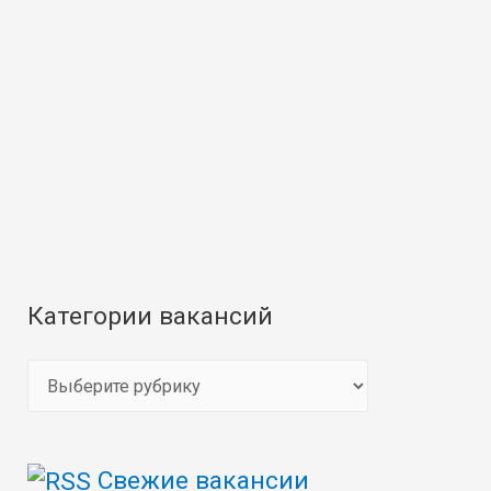
Категории вакансий
К
а
т
Свежие вакансии
е